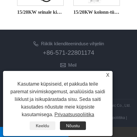
15/20KW seinale kinnitatav kompaktne alalisvoolu laadimispakk
15/20KW kolonn-tüüpi alalisvoolu laadimispakk
Riiklik klienditeeninduse vihjeliin
+86-571-22801174
Meil
zhangyan@hzfb.com
X
Kasutame küpsiseid, et pakkuda teile
JÄRGNE MEILE
paremat sirvimiskogemust, analüüsida saidi
liiklust ja isikupärastada sisu. Seda saiti
Autoriõigus © 2026 Zhejiang Zhaofeng Mechanical and Electronic Co., Ltd.
kasutades nõustute meie küpsiste
Kõik õigused kaitstud.
kasutamisega.
Privaatsuspoliitika
Links
|
Sitemap
|
RSS
|
XML
|
Privaatsuspoliitika
|
Keeldu
Nõustu
whatsapp
Meil