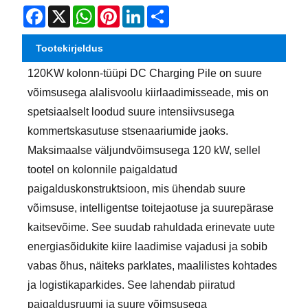
Facebook
X
WhatsApp
Pinterest
LinkedIn
Share
Tootekirjeldus
120KW kolonn-tüüpi DC Charging Pile on suure
võimsusega alalisvoolu kiirlaadimisseade, mis on
spetsiaalselt loodud suure intensiivsusega
kommertskasutuse stsenaariumide jaoks.
Maksimaalse väljundvõimsusega 120 kW, sellel
tootel on kolonnile paigaldatud
paigalduskonstruktsioon, mis ühendab suure
võimsuse, intelligentse toitejaotuse ja suurepärase
kaitsevõime. See suudab rahuldada erinevate uute
energiasõidukite kiire laadimise vajadusi ja sobib
vabas õhus, näiteks parklates, maalilistes kohtades
ja logistikaparkides. See lahendab piiratud
paigaldusruumi ja suure võimsusega