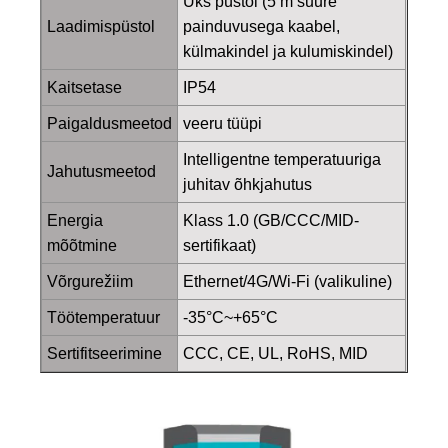
Üks püstol (5 m suure
Laadimispüstol
painduvusega kaabel,
külmakindel ja kulumiskindel)
Kaitsetase
IP54
Paigaldusmeetod
veeru tüüpi
Intelligentne temperatuuriga
Jahutusmeetod
juhitav õhkjahutus
Energia
Klass 1.0 (GB/CCC/MID-
mõõtmine
sertifikaat)
Võrgurežiim
Ethernet/4G/Wi-Fi (valikuline)
Töötemperatuur
-35°C~+65°C
Sertifitseerimine
CCC, CE, UL, RoHS, MID