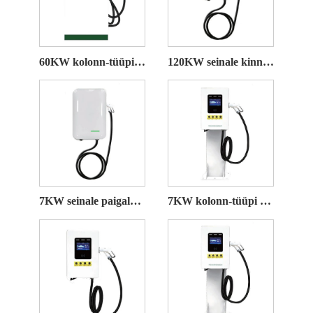
60KW kolonn-tüüpi alalisvoolu laadimispakk
120KW seinale kinnitatav kompaktne alalisvoolu laadimispakk
7KW seinale paigaldatav kompaktne alalisvoolu laadimispakk
7KW kolonn-tüüpi alalisvoolu laadimispakk