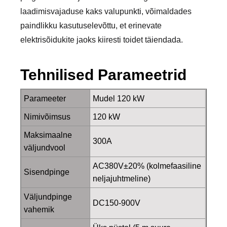
laadimisvajaduse kaks valupunkti, võimaldades
paindlikku kasutuselevõttu, et erinevate
elektrisõidukite jaoks kiiresti toidet täiendada.
Tehnilised Parameetrid
Parameeter
Mudel 120 kW
Nimivõimsus
120 kW
Maksimaalne
300A
väljundvool
AC380V±20% (kolmefaasiline
Sisendpinge
neljajuhtmeline)
Väljundpinge
DC150-900V
vahemik