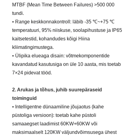
MTBF (Mean Time Between Failures) >500 000
tundi.
• Range keskkonnakontroll: läbib -35 ℃~+75 ℃
temperatuuri, 95% niiskuse, soolapihustuse ja IP65
kaitsetestid, kohandudes kõigi Hiina
kliimatingimustega.
• Ülipika elueaga disain: võtmekomponentide
kavandatud kasutusiga on üle 10 aasta, mis toetab
7×24 pidevat tööd.
2. Arukas ja tõhus, juhib suurepäraseid
toiminguid
• Intelligentne dünaamiline jõujaotus (kahe
püstoliga versioon): toetab kahe püstoli
samaaegset laadimist 60KW+60KW või
maksimaalselt 120KW väljundvõimsusega ühest