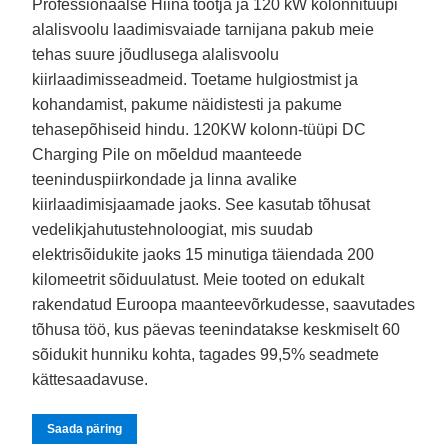
Professionaalse Hiina tootja ja 120 kW kolonnitüüpi
alalisvoolu laadimisvaiade tarnijana pakub meie
tehas suure jõudlusega alalisvoolu
kiirlaadimisseadmeid. Toetame hulgiostmist ja
kohandamist, pakume näidistesti ja pakume
tehasepõhiseid hindu. 120KW kolonn-tüüpi DC
Charging Pile on mõeldud maanteede
teeninduspiirkondade ja linna avalike
kiirlaadimisjaamade jaoks. See kasutab tõhusat
vedelikjahutustehnoloogiat, mis suudab
elektrisõidukite jaoks 15 minutiga täiendada 200
kilomeetrit sõiduulatust. Meie tooted on edukalt
rakendatud Euroopa maanteevõrkudesse, saavutades
tõhusa töö, kus päevas teenindatakse keskmiselt 60
sõidukit hunniku kohta, tagades 99,5% seadmete
kättesaadavuse.
Saada päring