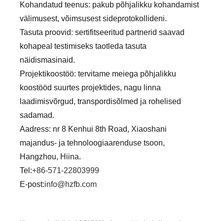
Kohandatud teenus: pakub põhjalikku kohandamist
välimusest, võimsusest sideprotokollideni.
Tasuta proovid: sertifitseeritud partnerid saavad
kohapeal testimiseks taotleda tasuta
näidismasinaid.
Projektikoostöö: tervitame meiega põhjalikku
koostööd suurtes projektides, nagu linna
laadimisvõrgud, transpordisõlmed ja rohelised
sadamad.
Aadress: nr 8 Kenhui 8th Road, Xiaoshani
majandus- ja tehnoloogiaarenduse tsoon,
Hangzhou, Hiina.
Tel:
+86-571-22803999
E-post:
info@hzfb.com