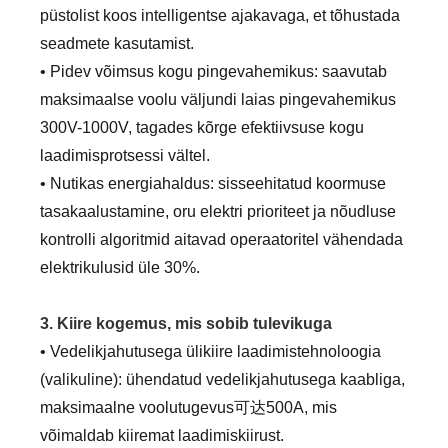
püstolist koos intelligentse ajakavaga, et tõhustada
seadmete kasutamist.
• Pidev võimsus kogu pingevahemikus: saavutab
maksimaalse voolu väljundi laias pingevahemikus
300V-1000V, tagades kõrge efektiivsuse kogu
laadimisprotsessi vältel.
• Nutikas energiahaldus: sisseehitatud koormuse
tasakaalustamine, oru elektri prioriteet ja nõudluse
kontrolli algoritmid aitavad operaatoritel vähendada
elektrikulusid üle 30%.
3. Kiire kogemus, mis sobib tulevikuga
• Vedelikjahutusega ülikiire laadimistehnoloogia
(valikuline): ühendatud vedelikjahutusega kaabliga,
maksimaalne voolutugevus可达500A, mis
võimaldab kiiremat laadimiskiirust.