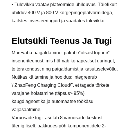
• Tulevikku vaatav platvormide ühilduvus: Täielikult
ühilduv 400 V ja 800 V kõrgepingeplatvormidega,
kaitstes investeeringuid ja vaadates tulevikku.
Elutsükli Teenus Ja Tugi
Murevaba paigaldamine: pakub \"otsast lõpuni\"
inseneriteenust, mis hõlmab kohapealset uuringut,
toiterakendust ning paigaldamist ja kasutuselevõttu.
Nutikas käitamine ja hooldus: integreerub
\"ZhaoFeng Charging Cloud\", et tagada tõrkete
varajane hoiatamine (täpsus> 95%),
kaugdiagnostika ja automaatne töökäsu
väljasaatmine.
Varuosade tugi: asutab 8 varuosade keskust
üleriigiliselt, pakkudes põhikomponentidele 2-